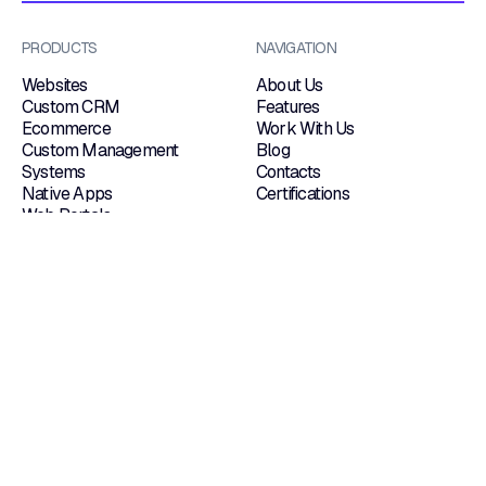
PRODUCTS
NAVIGATION
Websites
About Us
Custom CRM
Features
Ecommerce
Work With Us
Custom Management
Blog
Systems
Contacts
Native Apps
Certifications
Web Portals
Dedicated Hosting
OUR LOCATIONS
Via Tonio da Belledo, 13/B 23900 — Lecco
Via Valcamonica, 19/H 25132 — Brescia
Follow us on
LinkedIn